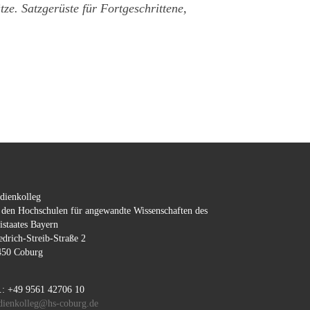
ze. Satzgerüste für Fortgeschrittene,
dienkolleg
 den Hochschulen für angewandte Wissenschaften des
istaates Bayern
edrich-Streib-Straße 2
450 Coburg
.: +49 9561 42706 10
dienkolleg@hs-coburg.de