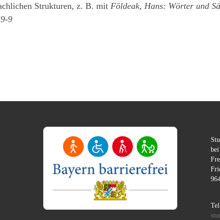
chlichen Strukturen, z. B. mit
Földeak, Hans: Wörter und Sät
9-9
Stu
bei
Fre
Fri
96
Tel
stu